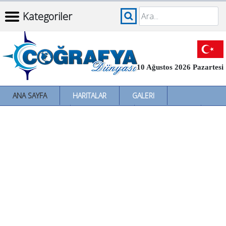
Kategoriler
10 Ağustos 2026 Pazartesi
ANA SAYFA
HARITALAR
GALERI
İNCELEMELER
SÖZLÜKLER
İL İL TÜRKIYE