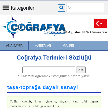
Kategoriler
08 Ağustos 2026 Cumartesi
ANA SAYFA
HARITALAR
GALERI
İNCELEMELER
SÖZLÜKLER
İL İL TÜRKIYE
Coğrafya Terimleri Sözlüğü
* Anlamını öğrenmek istediğiniz bir terim yazın.
taşa-toprağa dayalı sanayi
Tuğla, kiremit, kireç, çimento, fayans, karo gibi inşaat
malzemelerinin üretildiği sanayi kolu.