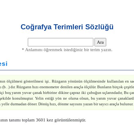
Coğrafya Terimleri Sözlüğü
* Anlamını öğrenmek istediğiniz bir terim yazın.
esi
ın ölçülmesi gösterilmesi işi.. Rüzgarın yönünün ölçülmesinde kullanılan en sad
ı (b. .) dır. Rüzgarın hızı enemometre denilen araçla ölçülür. Bunların birçok çeşitle
 içi boş yarım yuvar çanak birbirine dikine çapraz iki çubuğun uçlarındadır, Bu çan
kilde konulmuştur. Yelin estiği yön ne olursa olsun, bu yarım yuvar çanaklarda
 yelle durmadan döner. Dönüş hızı, dönme sayısını yazan bir sayıcı araçla bulunur.
nın tanımı toplam 3601 kez görüntülenmiştir.