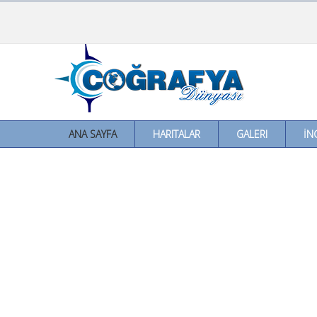
ANA SAYFA
HARITALAR
GALERI
İN