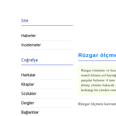
Site
Haberler
İncelemeler
Rüzgar ölçm
Coğrafya
Rüzgar yönünün ve hızın
Haritalar
temeli bilinen yel bayrağ
parçalar bulunur: 4 tane
Kitaplar
dönüş yönüne bakacak şe
herhangi bir yönden esen
Sözlükler
Dergiler
Rüzgar ölçmesi kavramı
Bağlantılar