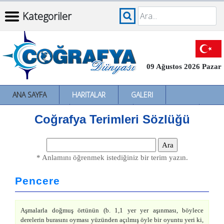
Kategoriler
09 Ağustos 2026 Pazar
ANA SAYFA
HARITALAR
GALERI
İNCELEMELER
SÖZLÜKLER
İL İL TÜRKIYE
Coğrafya Terimleri Sözlüğü
* Anlamını öğrenmek istediğiniz bir terim yazın.
Pencere
Aşmalarla doğmuş örtünün (b. 1,1 yer yer aşınması, böylece
derelerin burasını oyması yüzünden açılmış öyle bir oyuntu yeri ki,