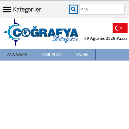
Kategoriler
09 Ağustos 2026 Pazar
ANA SAYFA
HARITALAR
GALERI
İNCELEMELER
SÖZLÜKLER
İL İL TÜRKIYE