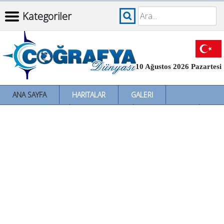
Kategoriler
10 Ağustos 2026 Pazartesi
ANA SAYFA
HARITALAR
GALERI
İNCELEMELER
SÖZLÜKLER
İL İL TÜRKIYE