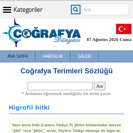
Kategoriler
07 Ağustos 2026 Cuma
ANA SAYFA
HARITALAR
GALERI
İNCELEMELER
SÖZLÜKLER
İL İL TÜRKIYE
Coğrafya Terimleri Sözlüğü
* Anlamını öğrenmek istediğiniz bir terim yazın.
Higrofil bitki
Suyu seven bitki (Latince, Grekçe, Fr, philos kelimesinden türeyen
"phil" veya "philo"; seven; böylece Türkçe okunuşu ile higro:su,