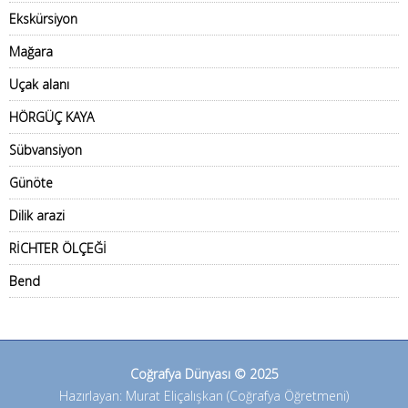
Ekskürsiyon
Mağara
Uçak alanı
HÖRGÜÇ KAYA
Sübvansiyon
Günöte
Dilik arazi
RİCHTER ÖLÇEĞİ
Bend
Coğrafya Dünyası © 2025
Hazırlayan: Murat Eliçalışkan (Coğrafya Öğretmeni)