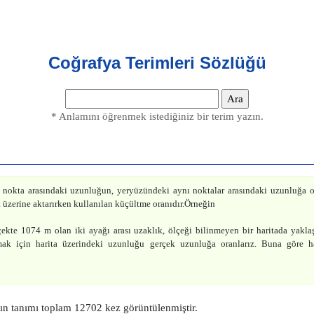
Coğrafya Terimleri Sözlüğü
* Anlamını öğrenmek istediğiniz bir terim yazın.
i nokta arasındaki uzunluğun, yeryüzündeki aynı noktalar arasındaki uzunluğa or
a üzerine aktarırken kullanılan küçültme oranıdır.Örneğin
kte 1074 m olan iki ayağı arası uzaklık, ölçeği bilinmeyen bir haritada yaklaşı
mak için harita üzerindeki uzunluğu gerçek uzunluğa oranlarız. Buna göre ha
ın tanımı toplam 12702 kez görüntülenmiştir.