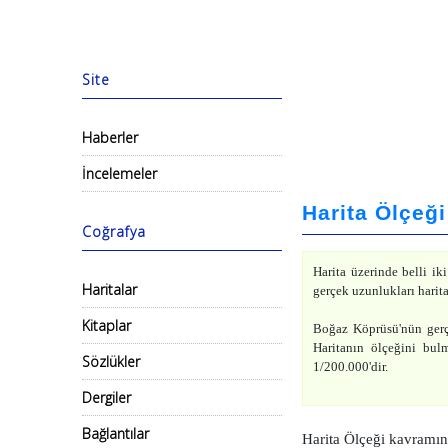
Site
Haberler
İncelemeler
Harita Ölçeği
Coğrafya
Harita üzerinde belli ik
Haritalar
gerçek uzunlukları harit
Kitaplar
Boğaz Köprüsü'nün gerçe
Haritanın ölçeğini bul
Sözlükler
1/200.000'dir.
Dergiler
Bağlantılar
Harita Ölçeği kavramın