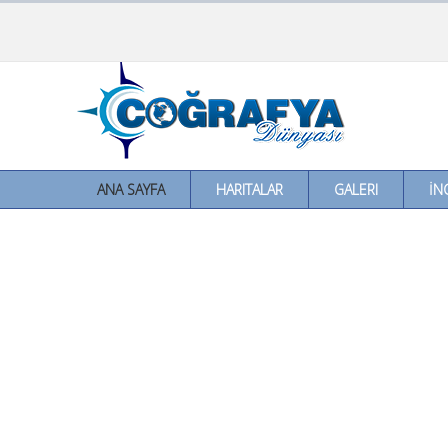
ANA SAYFA
HARITALAR
GALERI
İN