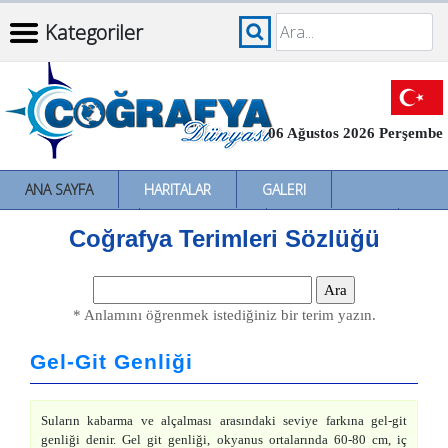
Kategoriler
06 Ağustos 2026 Perşembe
ANA SAYFA
HARITALAR
GALERI
İNCELEMELER
SÖZLÜKLER
İL İL TÜRKIYE
Coğrafya Terimleri Sözlüğü
* Anlamını öğrenmek istediğiniz bir terim yazın.
Gel-Git Genliği
Suların kabarma ve alçalması arasındaki seviye farkına gel-git
genliği denir. Gel git genliği, okyanus ortalarında 60-80 cm, iç