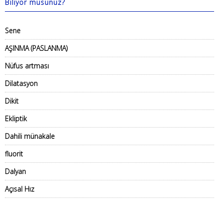
Biliyor musunuz?
Sene
AŞINMA (PASLANMA)
Nüfus artması
Dilatasyon
Dikit
Ekliptik
Dahili münakale
fluorit
Dalyan
Açısal Hız