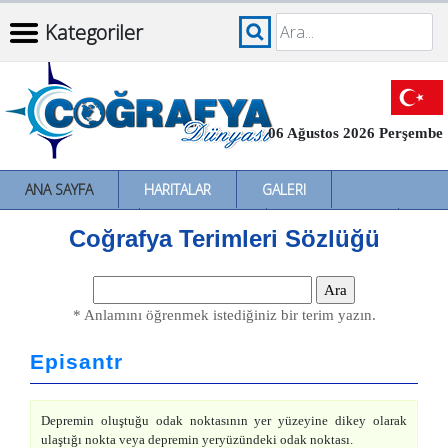
Kategoriler
06 Ağustos 2026 Perşembe
ANA SAYFA
HARITALAR
GALERI
İNCELEMELER
SÖZLÜKLER
İL İL TÜRKIYE
Coğrafya Terimleri Sözlüğü
* Anlamını öğrenmek istediğiniz bir terim yazın.
Episantr
Depremin oluştuğu odak noktasının yer yüzeyine dikey olarak
ulaştığı nokta veya depremin yeryüzündeki odak noktası.