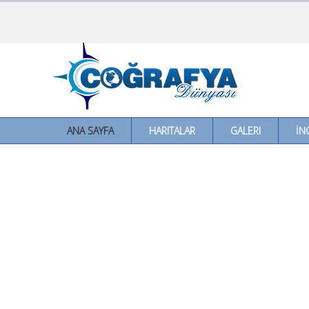
ANA SAYFA
HARITALAR
GALERI
İN