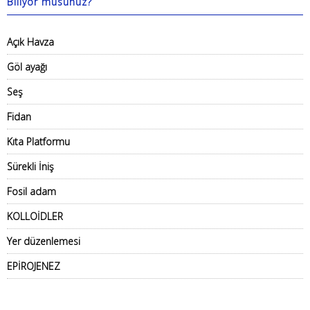
Biliyor musunuz?
Açık Havza
Göl ayağı
Seş
Fidan
Kıta Platformu
Sürekli İniş
Fosil adam
KOLLOİDLER
Yer düzenlemesi
EPİROJENEZ