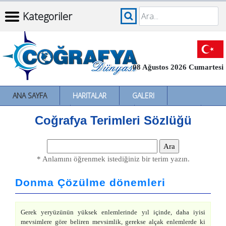
Kategoriler
08 Ağustos 2026 Cumartesi
ANA SAYFA
HARITALAR
GALERI
İNCELEMELER
SÖZLÜKLER
İL İL TÜRKIYE
Coğrafya Terimleri Sözlüğü
* Anlamını öğrenmek istediğiniz bir terim yazın.
Donma Çözülme dönemleri
Gerek yeryüzünün yüksek enlemlerinde yıl içinde, daha iyisi
mevsimlere göre beliren mevsimlik, gerekse alçak enlemlerde ki