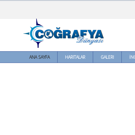
ANA SAYFA
HARITALAR
GALERI
İN