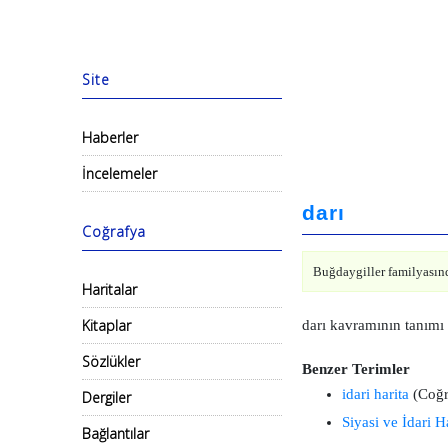
Site
Haberler
İncelemeler
darı
Coğrafya
Buğdaygiller familyasında
Haritalar
Kitaplar
darı kavramının tanımı
Sözlükler
Benzer Terimler
idari harita
(Coğr
Dergiler
Siyasi ve İdari Ha
Bağlantılar