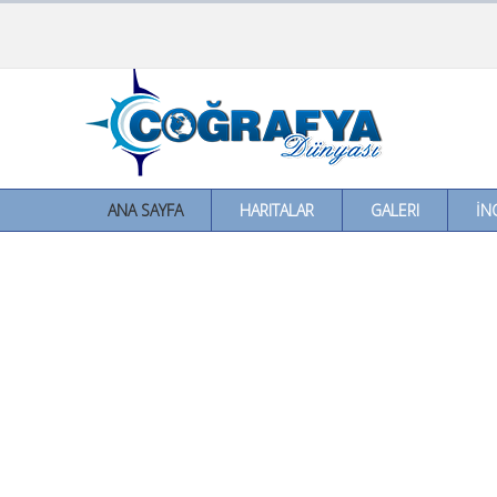
ANA SAYFA
HARITALAR
GALERI
İN