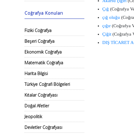
Akarsu çığırı
(Co
Çığ
(Coğrafya Ve
Coğrafya Konuları
çığ oluğu
(Coğraf
çığır
(Coğrafya V
Fiziki Coğrafya
Çiğit
(Coğrafya V
Beşeri Coğrafya
DIŞ TİCARET A
Ekonomik Coğrafya
Matematik Coğrafya
Harita Bilgisi
Türkiye Coğrafi Bölgeleri
Kıtalar Coğrafyası
Doğal Afetler
Jeopolitik
Devletler Coğrafyası