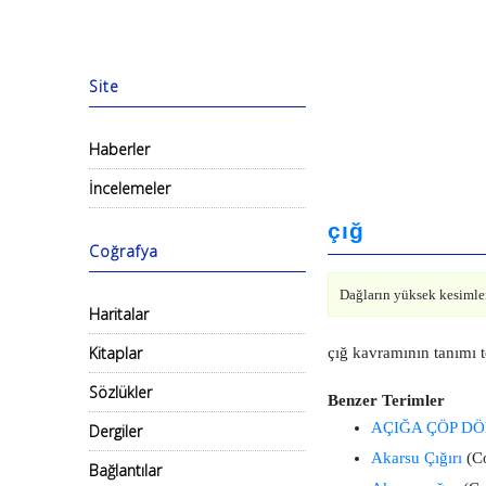
Site
Haberler
İncelemeler
çığ
Coğrafya
Dağların yüksek kesimler
Haritalar
Kitaplar
çığ kavramının tanımı 
Sözlükler
Benzer Terimler
AÇIĞA ÇÖP D
Dergiler
Akarsu Çığırı
(Co
Bağlantılar