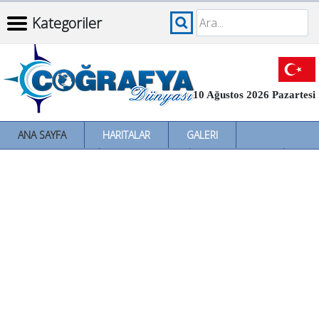
Kategoriler
10 Ağustos 2026 Pazartesi
ANA SAYFA
HARITALAR
GALERI
İNCELEMELER
SÖZLÜKLER
İL İL TÜRKIYE