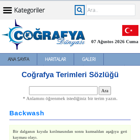
Kategoriler
07 Ağustos 2026 Cuma
ANA SAYFA
HARITALAR
GALERI
İNCELEMELER
SÖZLÜKLER
İL İL TÜRKIYE
Coğrafya Terimleri Sözlüğü
* Anlamını öğrenmek istediğiniz bir terim yazın.
Backwash
Bir dalganın kıyıda kırılmasından sonra kumsaldan aşağıya geri
kayması olayı.