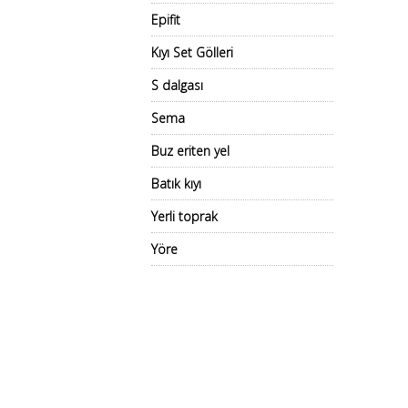
Epifit
Kıyı Set Gölleri
S dalgası
Sema
Buz eriten yel
Batık kıyı
Yerli toprak
Yöre