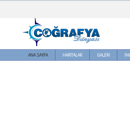
ANA SAYFA
HARITALAR
GALERI
İN