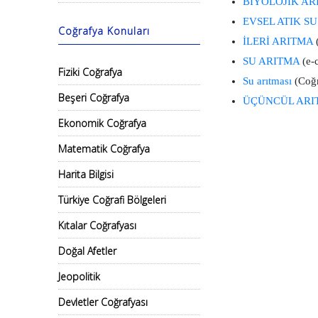
BİYOLOJİK AR
EVSEL ATIK SU
Coğrafya Konuları
İLERİ ARITMA
(
SU ARITMA
(e-
Fiziki Coğrafya
Su arıtması
(Coğr
Beşeri Coğrafya
ÜÇÜNCÜL ARI
Ekonomik Coğrafya
Matematik Coğrafya
Harita Bilgisi
Türkiye Coğrafi Bölgeleri
Kıtalar Coğrafyası
Doğal Afetler
Jeopolitik
Devletler Coğrafyası