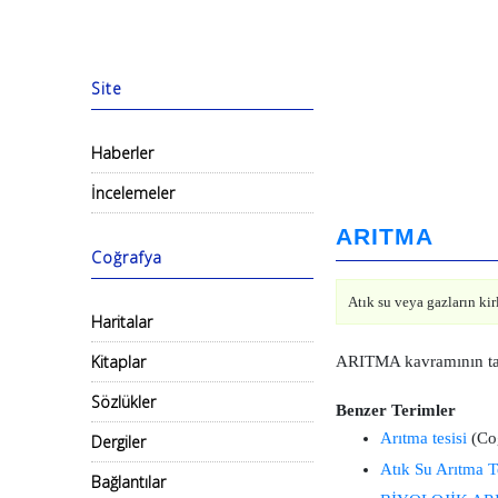
Site
Haberler
İncelemeler
ARITMA
Coğrafya
Atık su veya gazların kir
Haritalar
Kitaplar
ARITMA kavramının tan
Sözlükler
Benzer Terimler
Arıtma tesisi
(Coğ
Dergiler
Atık Su Arıtma Te
Bağlantılar