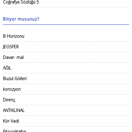
Coğrafya Sözlüğü 5
Biliyor musunuz?
B Horizonu
JEOSFER
Davar- mal
AĞIL
Buzul Gölleri
korozyon
Direnç
ANTİKLİNAL
Kör Vadi
Fitocoğrafya