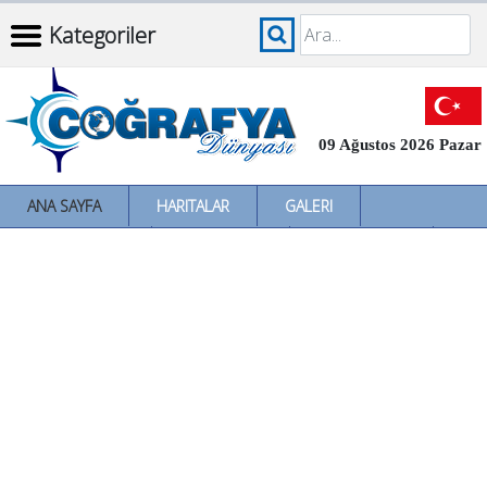
Kategoriler
09 Ağustos 2026 Pazar
ANA SAYFA
HARITALAR
GALERI
İNCELEMELER
SÖZLÜKLER
İL İL TÜRKIYE