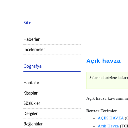
Site
Haberler
İncelemeler
Açık havza
Coğrafya
Sularını denizlere kadar 
Haritalar
Kitaplar
Açık havza kavramının 
Sözlükler
Benzer Terimler
Dergiler
AÇIK HAVZA
(C
Bağlantılar
Açık Havza
(TC