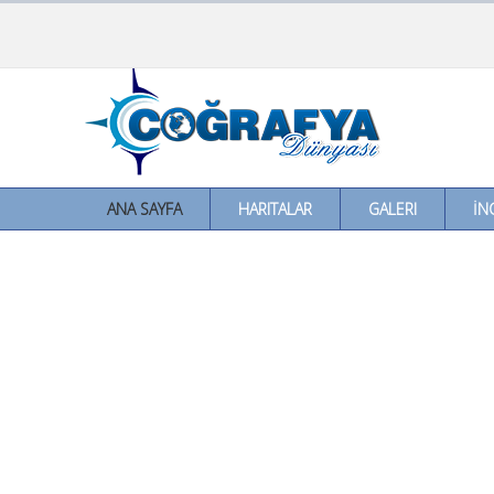
ANA SAYFA
HARITALAR
GALERI
İN