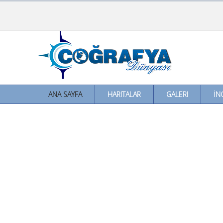
ANA SAYFA
HARITALAR
GALERI
İN