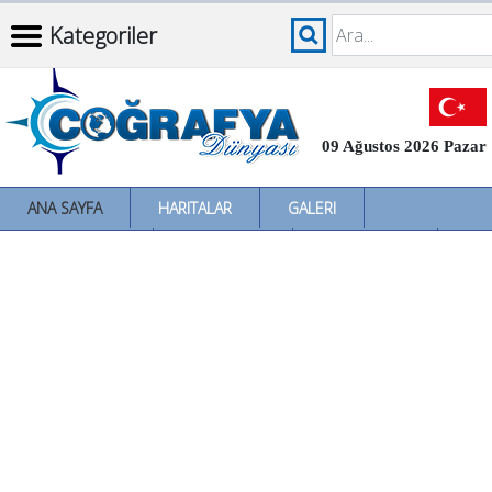
Kategoriler
09 Ağustos 2026 Pazar
ANA SAYFA
HARITALAR
GALERI
İNCELEMELER
SÖZLÜKLER
İL İL TÜRKIYE