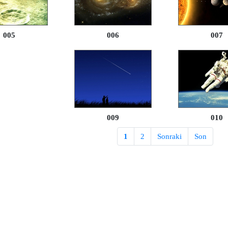
005
006
007
009
010
1
2
Sonraki
Son