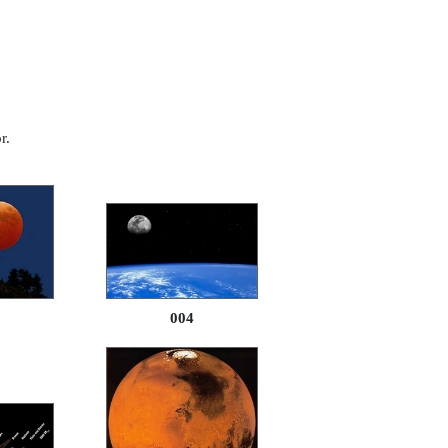
r.
004