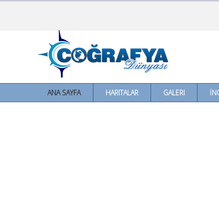
ANA SAYFA
HARITALAR
GALERI
İN