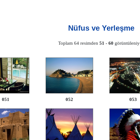
Nüfus ve Yerleşme
Toplam 64 resimden
51 - 60
görüntüleniy
051
052
053