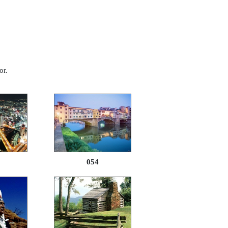
or.
054