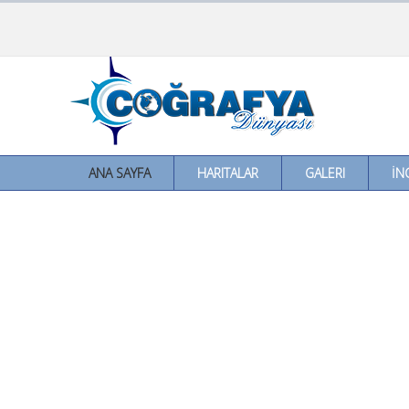
ANA SAYFA
HARITALAR
GALERI
İN