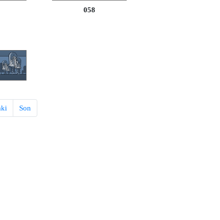
058
aki
Son