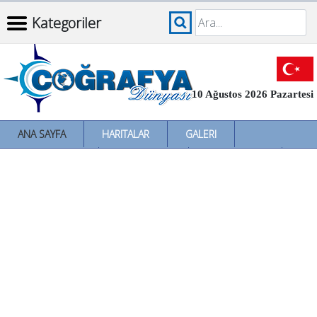
Kategoriler
10 Ağustos 2026 Pazartesi
ANA SAYFA
HARITALAR
GALERI
İNCELEMELER
SÖZLÜKLER
İL İL TÜRKIYE