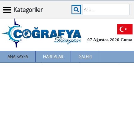
Kategoriler
07 Ağustos 2026 Cuma
ANA SAYFA
HARITALAR
GALERI
İNCELEMELER
SÖZLÜKLER
İL İL TÜRKIYE